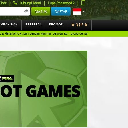
|
|
|
Chat
Hubungi Kami
Lupa Password ?
DAFTAR
EMBAK IKAN
REFERRAL
PROMOSI
engan Minimal Deposit Rp. 10.000 dengan layanan MULTI BANK| BONUS SportGG ROLLINGAN T