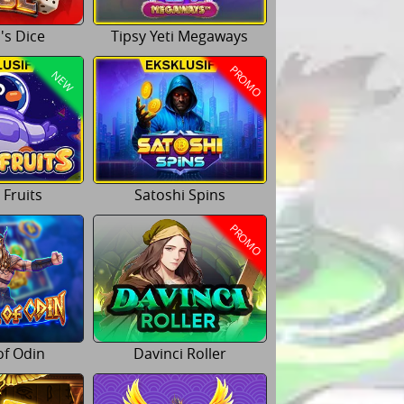
's Dice
Tipsy Yeti Megaways
PROMO
NEW
 Fruits
Satoshi Spins
PROMO
of Odin
Davinci Roller