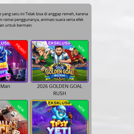
 yang satu ini Tidak bisa di anggap remeh, karena
 ramai penggunanya, animasi suara serta efek
an untuk bermain.
PROMO
NEW
 Man
2026 GOLDEN GOAL
RUSH
NEW
NEW