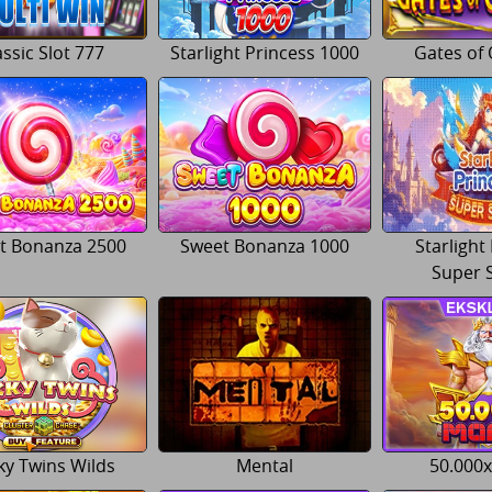
assic Slot 777
Starlight Princess 1000
Gates of
t Bonanza 2500
Sweet Bonanza 1000
Starlight
Super 
ky Twins Wilds
Mental
50.000