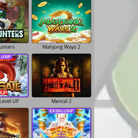
unters
Mahjong Ways 2
 Level UP
Mental 2