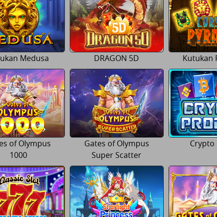
tukan Medusa
DRAGON 5D
Kutukan 
es of Olympus
Gates of Olympus
Crypto 
1000
Super Scatter