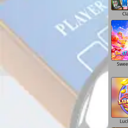
Cl
Swee
Luc