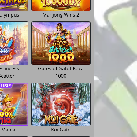
 Olympus
Mahjong Wins 2
 Princess
Gates of Gatot Kaca
Scatter
1000
x Mania
Koi Gate