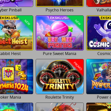
yber Pinball
Psycho Heroes
Valhalla
NEW
NEW
abbit Heist
Pure Sweet Mania
Cosmic
PROMO
oker Mania
Roulette Trinity
Power 