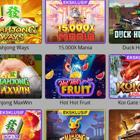
ahjong Ways
15.000X Mania
Duck H
hjong MaxWin
Hot Hot Fruit
Koi Gate