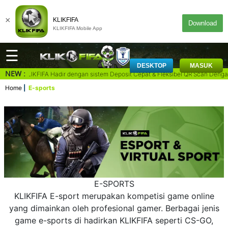
×
KLIKFIFA
Download
KLIKFIFA Mobile App
☰
DESKTOP
MASUK
NEW :
rpercaya | KLIKFIFA Hadir dengan sistem Deposit Cepat & Fleksibel QR Scan 
DAFTAR
MASUK
Home
E-sports
Beranda
Deposit
Games
ROMO
E-SPORTS
Sportbook
KLIKFIFA E-sport merupakan kompetisi game online
ROMO
yang dimainkan oleh profesional gamer. Berbagai jenis
game e-sports di hadirkan KLIKFIFA seperti CS-GO,
E-Sport