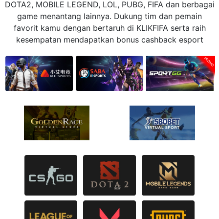
DOTA2, MOBILE LEGEND, LOL, PUBG, FIFA dan berbagai
ROMO
game menantang lainnya. Dukung tim dan pemain
favorit kamu dengan bertaruh di KLIKFIFA serta raih
Live Casino
kesempatan mendapatkan bonus cashback esport
PROMO
Poker
ROMO
Slots
IDN Live
Togel
ROMO
Elottery