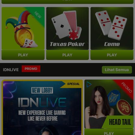
NEW
PLAY
PLAY
PLAY
PROMO
IDNLIVE
Lihat Semua
PROMO
SPESIAL
PLAY