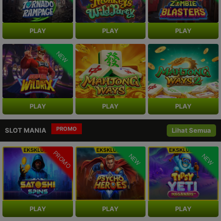
PLAY
PLAY
PLAY
NEW
PLAY
PLAY
PLAY
PROMO
SLOT MANIA
Lihat Semua
PROMO
NEW
NEW
PLAY
PLAY
PLAY