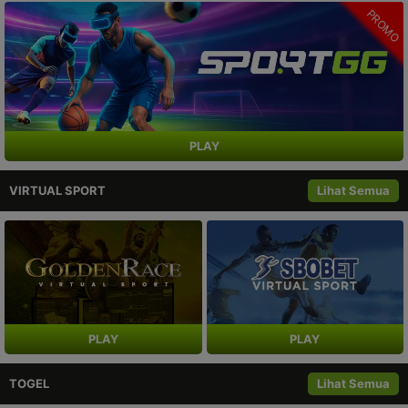
©
PROMO
KLIKFIFA
Situs
Website
Bandar
Agen
Taruhan
Judi
Bola
PLAY
Online.
Hak
Cipta
VIRTUAL SPORT
Lihat Semua
Dilindungi.
PLAY
PLAY
TOGEL
Lihat Semua