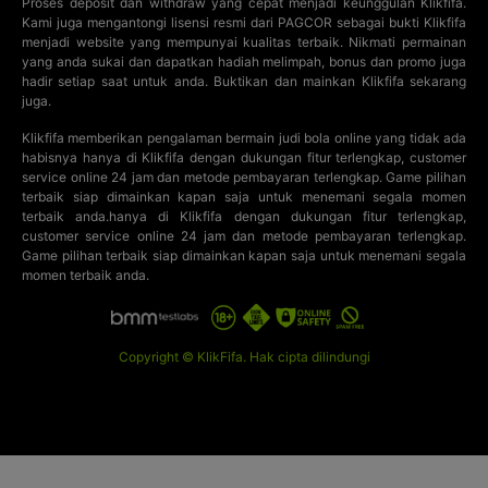
Proses deposit dan withdraw yang cepat menjadi keunggulan Klikfifa.
Kami juga mengantongi lisensi resmi dari PAGCOR sebagai bukti Klikfifa
menjadi website yang mempunyai kualitas terbaik. Nikmati permainan
yang anda sukai dan dapatkan hadiah melimpah, bonus dan promo juga
hadir setiap saat untuk anda. Buktikan dan mainkan Klikfifa sekarang
juga.
Klikfifa memberikan pengalaman bermain
judi bola online
yang tidak ada
habisnya hanya di Klikfifa dengan dukungan fitur terlengkap, customer
service online 24 jam dan metode pembayaran terlengkap. Game pilihan
terbaik siap dimainkan kapan saja untuk menemani segala momen
terbaik anda.hanya di Klikfifa dengan dukungan fitur terlengkap,
customer service online 24 jam dan metode pembayaran terlengkap.
Game pilihan terbaik siap dimainkan kapan saja untuk menemani segala
momen terbaik anda.
Copyright © KlikFifa. Hak cipta dilindungi