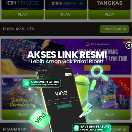
PLAY
PLAY
PLAY
POPULAR SLOTS
Lihat Semua
PROMO
PROMO
NEW
PLAY
PLAY
PLAY
PROMO
PRAGMATIC
Lihat Semua