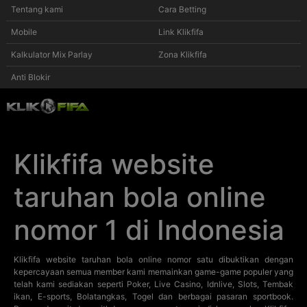
Tentang kami
Cara Betting
Mobile
Link Klikfifa
Kalkulator Mix Parlay
Zona Klikfifa
Anti Blokir
Klikfifa website
taruhan bola online
nomor 1 di Indonesia
Klikfifa
website taruhan bola online nomor satu dibuktikan dengan
kepercayaan semua member kami memainkan game-game populer yang
telah kami sediakan seperti Poker, Live Casino, Idnlive, Slots, Tembak
ikan, E-sports, Bolatangkas, Togel dan berbagai pasaran sportbook.