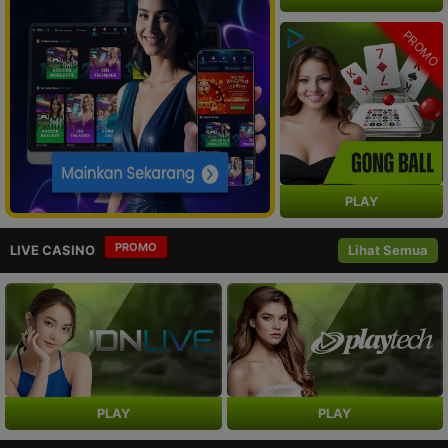
PROMO
PLAY
PROMO
LIVE CASINO
Lihat Semua
PLAY
PLAY