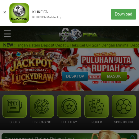
×
KLIKFIFA
Download
KLIKFIFA Mobile App
☰
NEW :
 dengan sistem Deposit Cepat & Fleksibel QR Scan Dengan Minimal Deposit Rp
DAFTAR
MASUK
Beranda
DESKTOP
MASUK
Deposit
Games
ROMO
Sportbook
SLOTS
LIVECASINO
ELOTTERY
POKER
SPORTBOOK
ROMO
E-Sport
Tournament Poker Prizes|