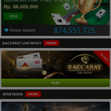
08 Aug 2026
ROMO
Rp. 66.000.000
Live Casino
VIEW
874,551,725
Global Jackpot
Poker
ROMO
BACCARAT LIVE PROXY
PROMO
Slots
PROMO
IDN Live
Togel
PLAY
ROMO
SPORTBOOK
PROMO
Elottery